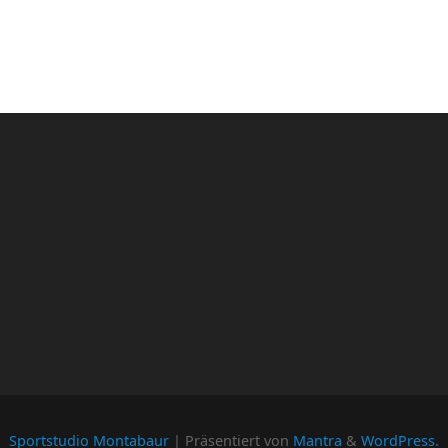
Sportstudio Montabaur
| Präsentiert von
Mantra
&
WordPress.