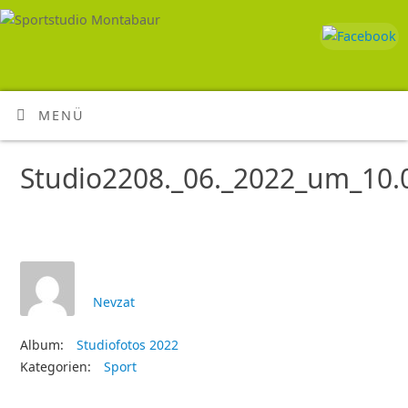
MENÜ
Studio2208._06._2022_um_10.0
Nevzat
Album:
Studiofotos 2022
Kategorien:
Sport