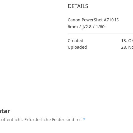
DETAILS
Canon PowerShot A710 IS
6mm
/
ƒ/2.8
/
1/60s
Created
13. O
Uploaded
28. N
tar
öffentlicht.
Erforderliche Felder sind mit
*