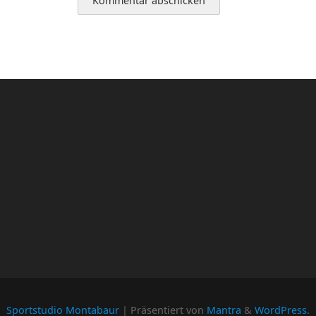
Sportstudio Montabaur
| Präsentiert von
Mantra
&
WordPress.